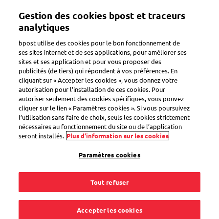
Gestion des cookies bpost et traceurs
FR
analytiques
bpost utilise des cookies pour le bon fonctionnement de
×
ses sites internet et de ses applications, pour améliorer ses
Message
Deprecated function
: trim(): Passing null to parameter
sites et ses application et pour vous proposer des
publicités (de tiers) qui répondent à vos préférences. En
#1 ($string) of type string is deprecated in
d'erreur
cliquant sur « Accepter les cookies », vous donnez votre
Drupal\bpost_no_optin\Form\NoOptinForm-
autorisation pour l’installation de ces cookies. Pour
>buildForm()
(line
221
of
autoriser seulement des cookies spécifiques, vous pouvez
modules/custom/bpost_no_optin/src/Form/NoOptinForm.php
).
cliquer sur le lien « Paramètres cookies ». Si vous poursuivez
l’utilisation sans faire de choix, seuls les cookies strictement
nécessaires au fonctionnement du site ou de l’application
seront installés.
Plus d’information sur les cookies
Participez en remplissant
Paramètres cookies
le formulaire ci-dessous
Tout refuser
Accepter les cookies