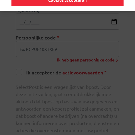
Cookies accepteren
Gebruik DD/MM/JJJJ voor je geboortedatum (bv.
15/06/1998)
Persoonlijke code
Ik heb geen persoonlijke code
Ik accepteer de
actievoorwaarden
SelectPost is een vragenlijst van bpost. Door
deze in te vullen, gaat u er uitdrukkelijk mee
akkoord dat bpost op basis van uw gegevens en
antwoorden een kopersprofiel zal aanmaken, en
dat bpost of andere bedrijven (na overdracht) u
kunnen informeren over producten, diensten en
acties die overeenstemmen met uw profiel.